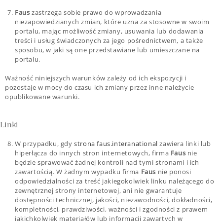
Faus
zastrzega sobie prawo do wprowadzania
niezapowiedzianych zmian, które uzna za stosowne w swoim
portalu, mając możliwość zmiany, usuwania lub dodawania
treści i usług świadczonych za jego pośrednictwem, a także
sposobu, w jaki są one przedstawiane lub umieszczane na
portalu.
Ważność niniejszych warunków zależy od ich ekspozycji i
pozostaje w mocy do czasu ich zmiany przez inne należycie
opublikowane warunki.
Linki
W przypadku, gdy
strona faus.interanational
zawiera linki lub
hiperłącza do innych stron internetowych, firma
Faus
nie
będzie sprawować żadnej kontroli nad tymi stronami i ich
zawartością. W żadnym wypadku firma
Faus
nie ponosi
odpowiedzialności za treść jakiegokolwiek linku należącego do
zewnętrznej strony internetowej, ani nie gwarantuje
dostępności technicznej, jakości, niezawodności, dokładności,
kompletności, prawdziwości, ważności i zgodności z prawem
jakichkolwiek materiałów lub informacji zawartych w