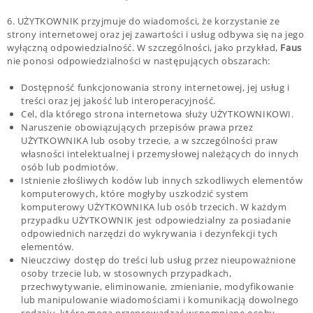
6. UŻYTKOWNIK przyjmuje do wiadomości, że korzystanie ze
strony internetowej oraz jej zawartości i usług odbywa się na jego
wyłączną odpowiedzialność. W szczególności, jako przykład,
Faus
nie ponosi odpowiedzialności w następujących obszarach:
Dostępność funkcjonowania strony internetowej, jej usług i
treści oraz jej jakość lub interoperacyjność.
Cel, dla którego strona internetowa służy UŻYTKOWNIKOWI.
Naruszenie obowiązujących przepisów prawa przez
UŻYTKOWNIKA lub osoby trzecie, a w szczególności praw
własności intelektualnej i przemysłowej należących do innych
osób lub podmiotów.
Istnienie złośliwych kodów lub innych szkodliwych elementów
komputerowych, które mogłyby uszkodzić system
komputerowy UŻYTKOWNIKA lub osób trzecich. W każdym
przypadku UŻYTKOWNIK jest odpowiedzialny za posiadanie
odpowiednich narzędzi do wykrywania i dezynfekcji tych
elementów.
Nieuczciwy dostęp do treści lub usług przez nieupoważnione
osoby trzecie lub, w stosownych przypadkach,
przechwytywanie, eliminowanie, zmienianie, modyfikowanie
lub manipulowanie wiadomościami i komunikacją dowolnego
rodzaju, które mogą przeprowadzać wspomniane osoby