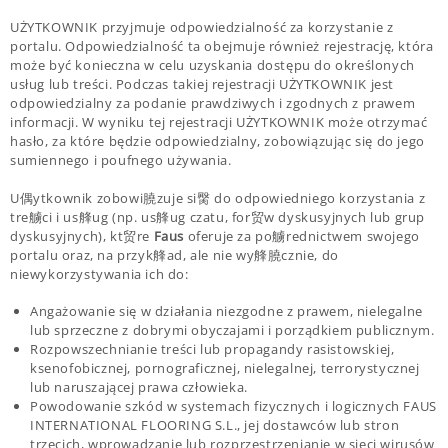
UŻYTKOWNIK przyjmuje odpowiedzialność za korzystanie z
portalu. Odpowiedzialność ta obejmuje również rejestrację, która
może być konieczna w celu uzyskania dostępu do określonych
usług lub treści. Podczas takiej rejestracji UŻYTKOWNIK jest
odpowiedzialny za podanie prawdziwych i zgodnych z prawem
informacji. W wyniku tej rejestracji UŻYTKOWNIK może otrzymać
hasło, za które będzie odpowiedzialny, zobowiązując się do jego
sumiennego i poufnego używania.
U偶ytkownik zobowi膮zuje si臋 do odpowiedniego korzystania z
tre艣ci i us艂ug (np. us艂ug czatu, for贸w dyskusyjnych lub grup
dyskusyjnych), kt贸re
Faus
oferuje za po艣rednictwem swojego
portalu oraz, na przyk艂ad, ale nie wy艂膮cznie, do
niewykorzystywania ich do:
Angażowanie się w działania niezgodne z prawem, nielegalne
lub sprzeczne z dobrymi obyczajami i porządkiem publicznym.
Rozpowszechnianie treści lub propagandy rasistowskiej,
ksenofobicznej, pornograficznej, nielegalnej, terrorystycznej
lub naruszającej prawa człowieka.
Powodowanie szkód w systemach fizycznych i logicznych FAUS
INTERNATIONAL FLOORING S.L., jej dostawców lub stron
trzecich, wprowadzanie lub rozprzestrzenianie w sieci wirusów