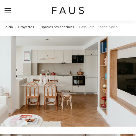
Inicio
Proyectos
Espacios residenciales
Casa Raiz – Anabel Soria
/
/
/