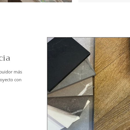
cia
ibuidor más
royecto con