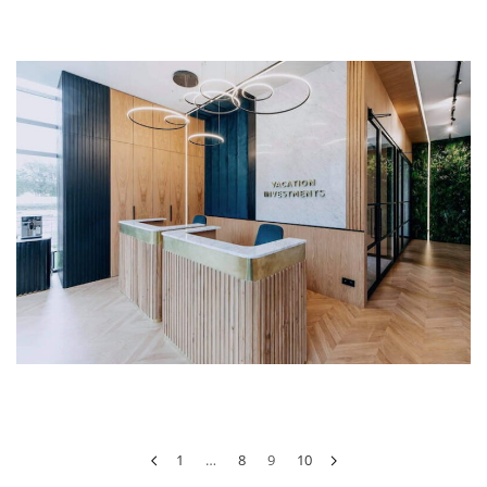
1
…
8
9
10