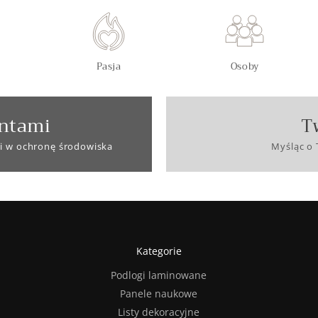
Pasja
Osoby
ntami
T
i w ochronę środowiska
Myśląc o 
Kategorie
Podlogi laminowane
Panele naukowe
Listy dekoracyjne