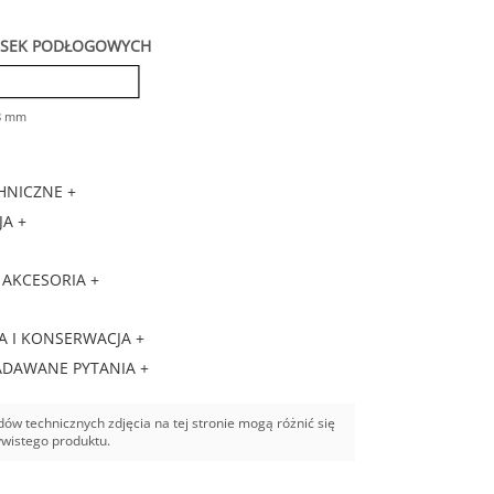
ESEK PODŁOGOWYCH
 8 mm
HNICZNE +
A +
 AKCESORIA +
A I KONSERWACJA +
ADAWANE PYTANIA +
ów technicznych zdjęcia na tej stronie mogą różnić się
ywistego produktu.