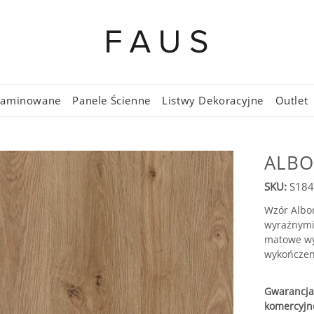
 Laminowane
Panele Ścienne
Listwy Dekoracyjne
Outlet
ALBO
SKU:
S184
Wzór Albor
wyraźnymi 
matowe wyk
wykończen
Gwarancja 
komercyjne