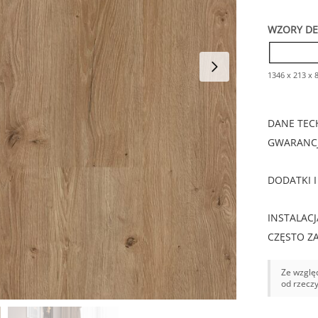
WZORY D
1346 x 213 x
DANE TEC
GWARANCJ
DODATKI I
INSTALACJ
CZĘSTO Z
Ze względ
od rzecz