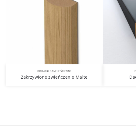
DODATKI PANELE ŚCIENNE
D
Zakrzywione zwieńczenie Malte
Dad