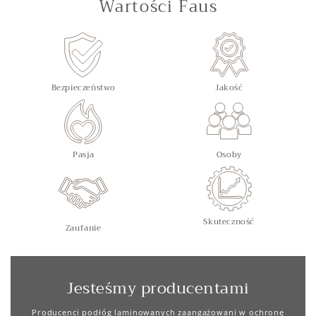
Wartości Faus
Bezpieczeństwo
Jakość
Pasja
Osoby
Skuteczność
Zaufanie
Jesteśmy producentami
Producenci podłóg laminowanych zaangażowani w ochronę