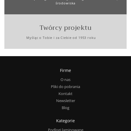
środowiska
Twórcy projektu
Myśląc o Tobie i za Ciebie od 1953 roku
Firme
O nas
Pliki do pobrania
Kontakt
Newsletter
Blog
Kategorie
Podlogi laminowane