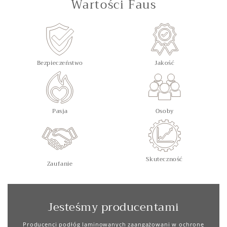
Wartości Faus
Bezpieczeństwo
Jakość
Pasja
Osoby
Skuteczność
Zaufanie
Jesteśmy producentami
Producenci podłóg laminowanych zaangażowani w ochronę