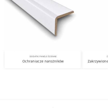
DODATKI PANELE ŚCIENNE
D
Ochraniacze narożników
Zakrzywione