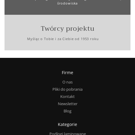
środowiska
Twórcy projektu
Myśląc o Tobie i za Ciebie od 1953 roku
Firme
O nas
Pliki do pobrania
Kontakt
Newsletter
Blog
Kategorie
Podlogi laminowane