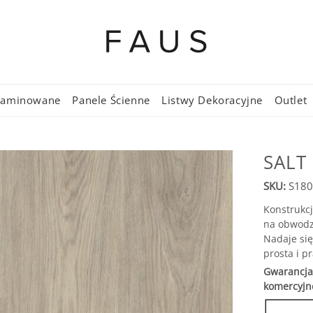
 Laminowane
Panele Ścienne
Listwy Dekoracyjne
Outlet
SALT
SKU:
S180
Konstrukc
na obwodzi
Nadaje się
prosta i p
Gwarancja 
komercyjne