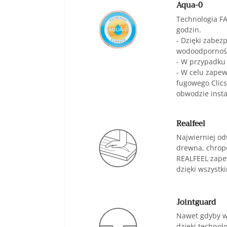
Aqua-0
Technologia F
godzin.
- Dzięki zabez
wodoodporność
- W przypadku
- W celu zapew
fugowego Clics
obwodzie instal
Realfeel
Najwierniej od
drewna, chropo
REALFEEL zapew
dzięki wszyst
Jointguard
Nawet gdyby ws
dzięki technol