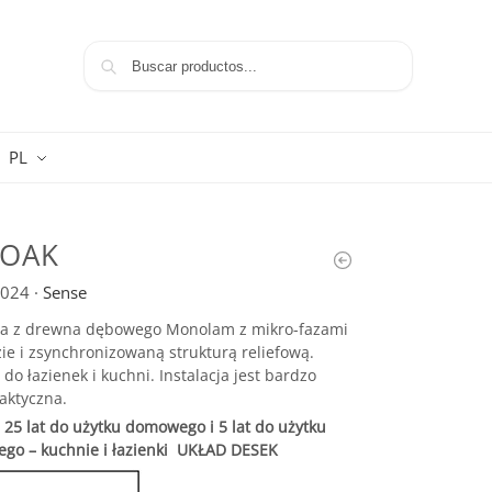
Szukaj
PL
 OAK
024
·
Sense
ja z drewna dębowego Monolam z mikro-fazami
e i zsynchronizowaną strukturą reliefową.
 do łazienek i kuchni. Instalacja jest bardzo
raktyczna.
25 lat do użytku domowego i 5 lat do użytku
go – kuchnie i łazienki
UKŁAD DESEK