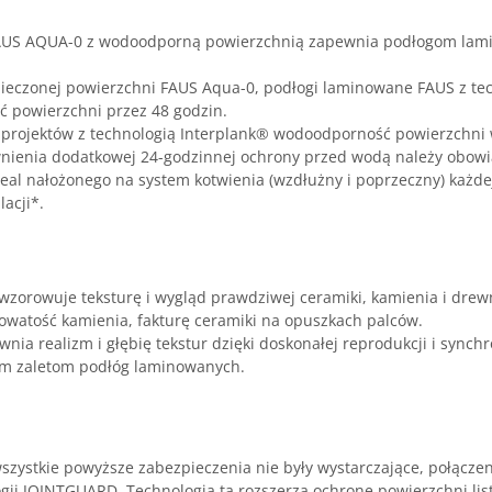
AUS AQUA-0 z wodoodporną powierzchnią zapewnia podłogom la
pieczonej powierzchni FAUS Aqua-0, podłogi laminowane FAUS z te
 powierzchni przez 48 godzin.
 projektów z technologią Interplank® wodoodporność powierzchni 
nienia dodatkowej 24-godzinnej ochrony przed wodą należy obowią
eal nałożonego na system kotwienia (wzdłużny i poprzeczny) każdej
acji*.
wzorowuje teksturę i wygląd prawdziwej ceramiki, kamienia i drewna
watość kamienia, fakturę ceramiki na opuszkach palców.
nia realizm i głębię tekstur dzięki doskonałej reprodukcji i synch
kim zaletom podłóg laminowanych.
zystkie powyższe zabezpieczenia nie były wystarczające, połączen
ogii JOINTGUARD. Technologia ta rozszerza ochronę powierzchni lis