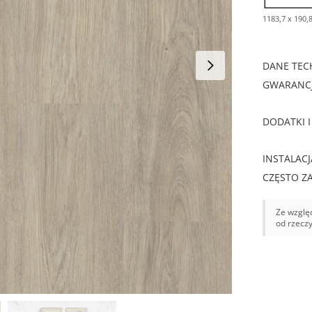
1183,7 x 190,
DANE TEC
GWARANCJ
DODATKI I
INSTALACJ
CZĘSTO Z
Ze względ
od rzecz