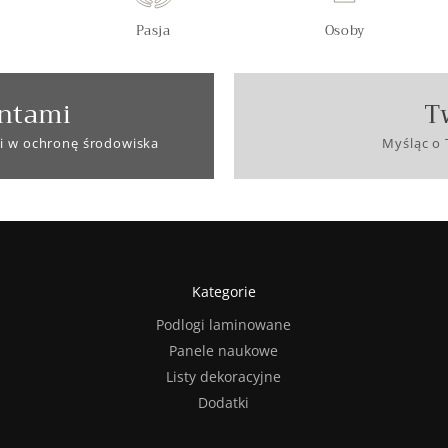
Pasja
Osoby
ntami
T
i w ochronę środowiska
Myśląc o 
Kategorie
Podlogi laminowane
Panele naukowe
Listy dekoracyjne
Dodatki