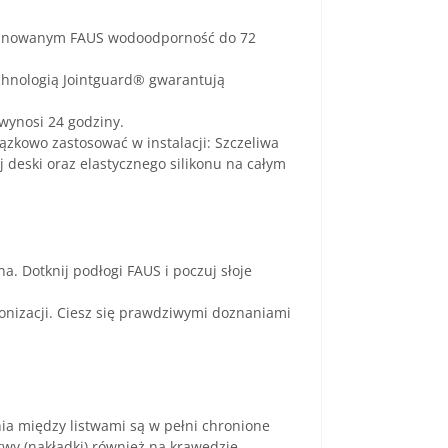
minowanym FAUS wodoodporność do 72
chnologią Jointguard® gwarantują
wynosi 24 godziny.
zkowo zastosować w instalacji: Szczeliwa
 deski oraz elastycznego silikonu na całym
. Dotknij podłogi FAUS i poczuj słoje
ronizacji. Ciesz się prawdziwymi doznaniami
ia między listwami są w pełni chronione
twy (nakładki) również na krawędzie,