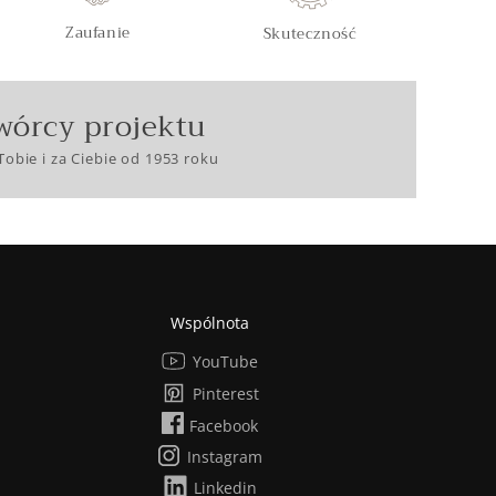
Zaufanie
Skuteczność
wórcy projektu
Tobie i za Ciebie od 1953 roku
Wspólnota
YouTube
Pinterest
Facebook
Instagram
Linkedin