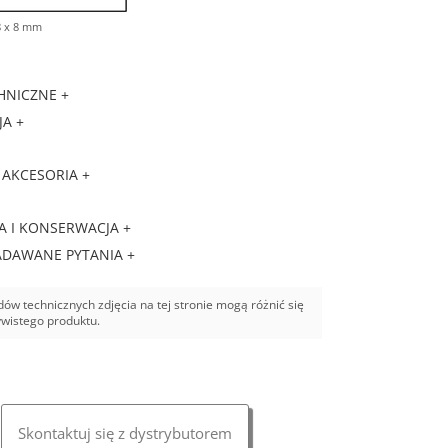
8 x 8 mm
HNICZNE +
A +
 AKCESORIA +
A I KONSERWACJA +
ADAWANE PYTANIA +
ów technicznych zdjęcia na tej stronie mogą różnić się
ywistego produktu.
Skontaktuj się z dystrybutorem