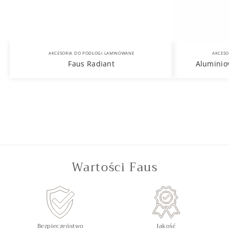
AKCESORIA DO PODŁOGI LAMINOWANE
AKCESO
Faus Radiant
Aluminio
Wartości Faus
Bezpieczeństwo
Jakość