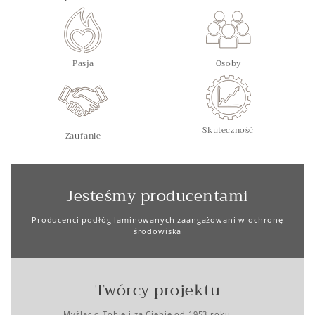
Pasja
Osoby
Skuteczność
Zaufanie
Jesteśmy producentami
Producenci podłóg laminowanych zaangażowani w ochronę
środowiska
Twórcy projektu
Myśląc o Tobie i za Ciebie od 1953 roku