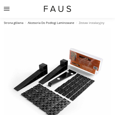
Strona główna
Akcesoria Do Podłogi Laminowane
Zestaw instalacyjny
/
/