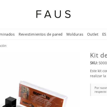
aminados
Revestimientos de pared
Molduras
Outlet
ES
ación
Kit d
SKU:
S000
Este kit c
realizar l
Por razon
respecto 