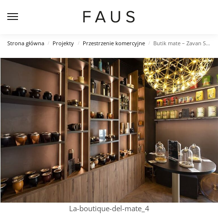
Strona główna
Projekty
Przestrzenie komercyjne
Butik mate – Zavan Studio
/
/
/
La-boutique-del-mate_4