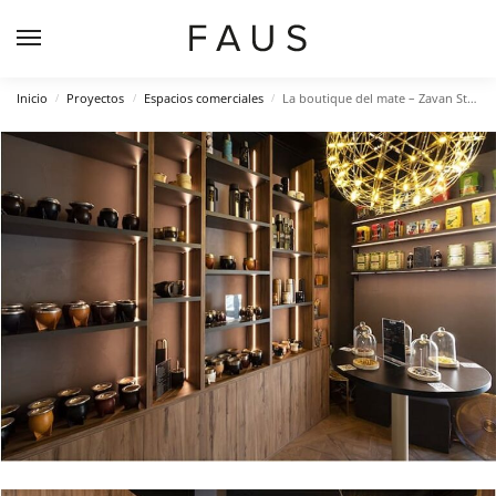
Inicio
Proyectos
Espacios comerciales
La boutique del mate – Zavan Studio
/
/
/