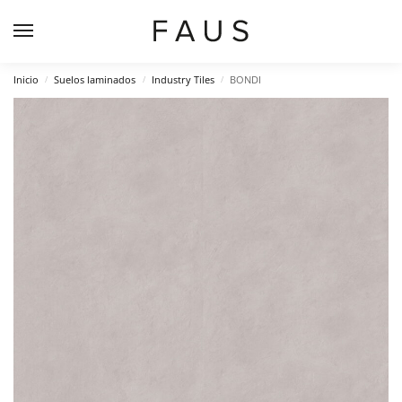
Inicio
Suelos laminados
Industry Tiles
BONDI
/
/
/