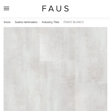
Inicio
Suelos laminados
Industry Tiles
ÓXIDO BLANCO
/
/
/