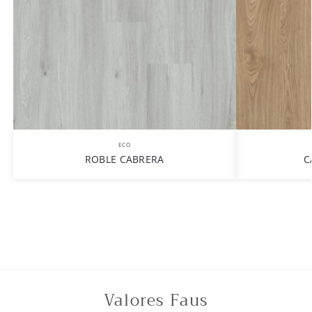
ECO
ROBLE CABRERA
C
Valores Faus