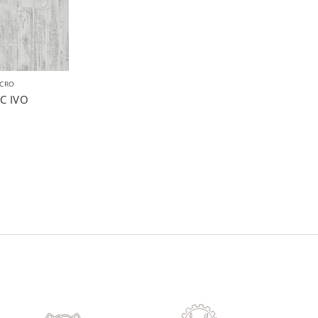
CRO
C IVO