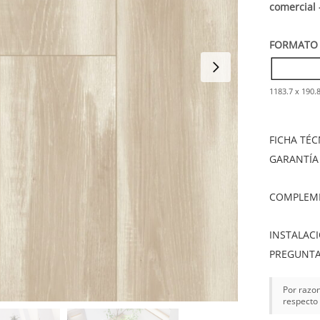
comercial 
FORMATO 
1183.7 x 190
FICHA TÉC
GARANTÍA
COMPLEME
INSTALAC
PREGUNTA
Por razon
respecto 