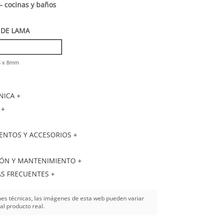
– cocinas y baños
DE LAMA
.8 x 8mm
NICA +
 +
NTOS Y ACCESORIOS +
IÓN Y MANTENIMIENTO +
S FRECUENTES +
es técnicas, las imágenes de esta web pueden variar
al producto real.