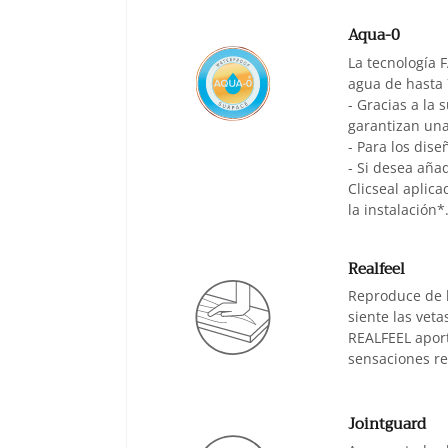
Aqua-0
La tecnología 
agua de hasta 
- Gracias a la
garantizan una
- Para los dise
- Si desea añad
Clicseal aplica
la instalación*
Realfeel
Reproduce de l
siente las veta
REALFEEL aport
sensaciones re
Jointguard