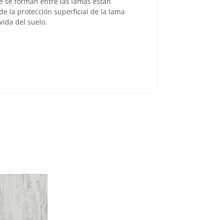
ue se forman entre las lamas están
e la protección superficial de la lama
vida del suelo.