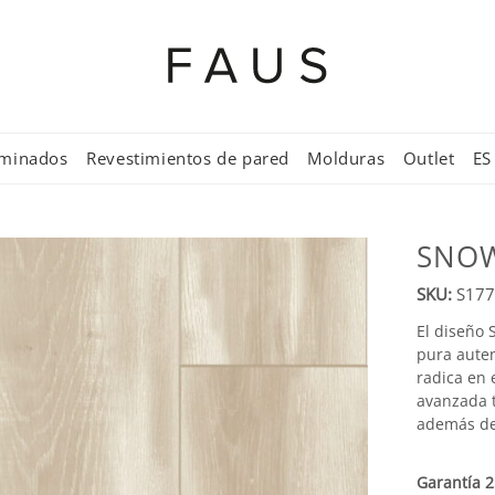
aminados
Revestimientos de pared
Molduras
Outlet
ES
SNOW
SKU:
S177
El diseño 
pura auten
radica en 
avanzada t
además de 
Garantía 2