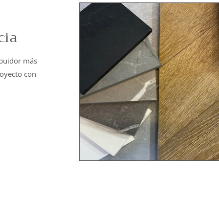
cia
ibuidor más
royecto con