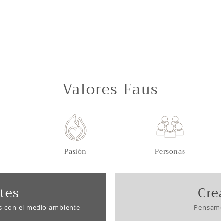
Valores Faus
Pasión
Personas
tes
Cre
s con el medio ambiente
Pensamo