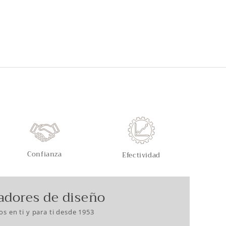
Confianza
Efectividad
adores de diseño
s en ti y para ti desde 1953