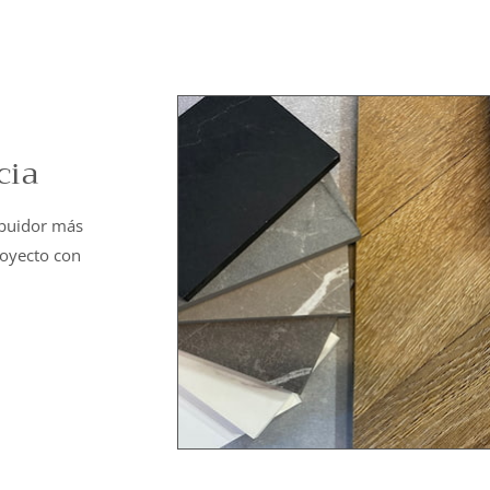
cia
ibuidor más
royecto con