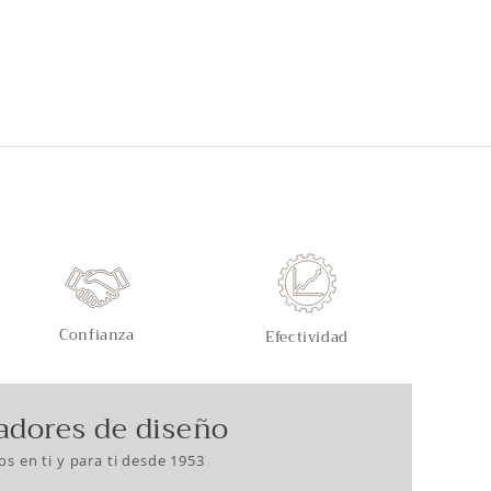
Confianza
Efectividad
adores de diseño
s en ti y para ti desde 1953