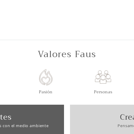
Valores Faus
Pasión
Personas
tes
Cre
s con el medio ambiente
Pensamo