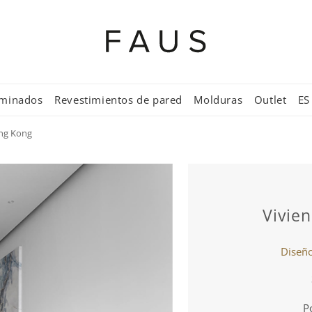
aminados
Revestimientos de pared
Molduras
Outlet
ES
ng Kong
Vivie
Diseño
P