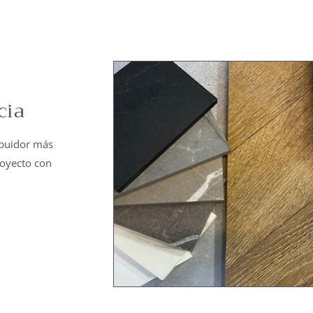
cia
ibuidor más
royecto con