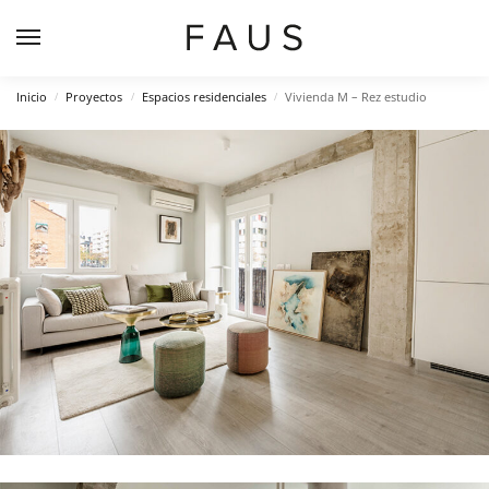
Inicio
Proyectos
Espacios residenciales
Vivienda M – Rez estudio
/
/
/