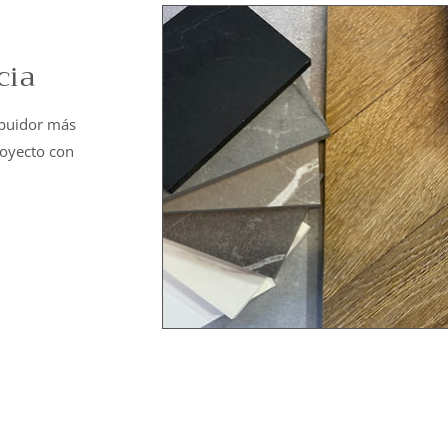
cia
ibuidor más
royecto con