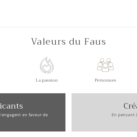
Valeurs du Faus
La passion
Personnes
icants
Cré
 s'engagent en faveur de
En pensant 