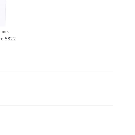
LURES
re 5822