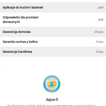
Aplikacje do kuchni i łazienek
Jeśli
Odpowiedni dla promieni
Jeśli
słonecznych
Gwarancja domowa
25 lata
Garantía cocinas y baños
5 lata
Gwarancja handlowa
5 lata
Aqua-0
Technologia FAUS AQUA-0 z wodoodporną powierzchnią