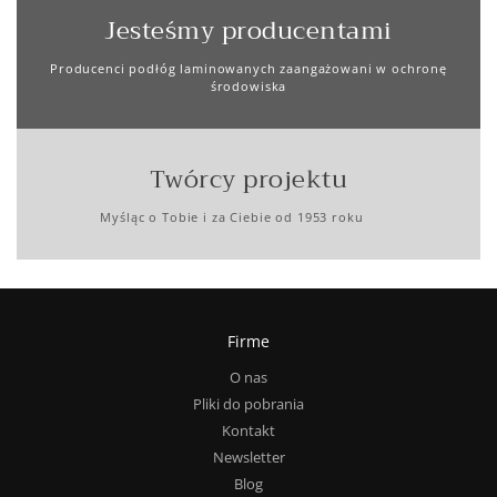
Jesteśmy producentami
Producenci podłóg laminowanych zaangażowani w ochronę
środowiska
Twórcy projektu
Myśląc o Tobie i za Ciebie od 1953 roku
Firme
O nas
Pliki do pobrania
Kontakt
Newsletter
Blog