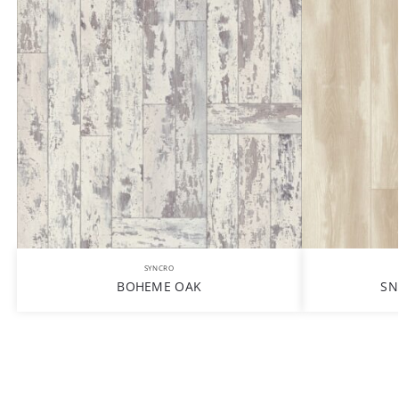
SYNCRO
BOHEME OAK
SN