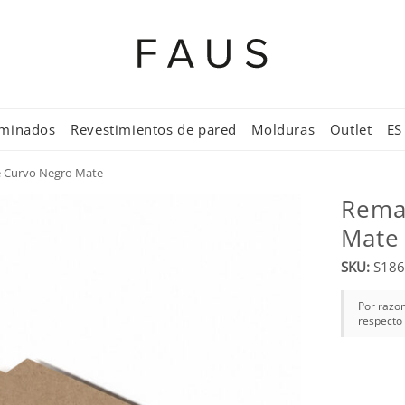
aminados
Revestimientos de pared
Molduras
Outlet
ES
 Curvo Negro Mate
Rema
Mate
SKU:
S186
Por razon
respecto 