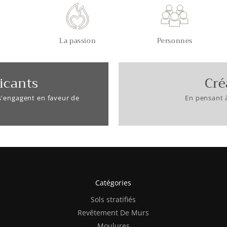
La passion
Personnes
icants
Cré
 s'engagent en faveur de
En pensant 
Catégories
Sols stratifiés
Revêtement De Murs
Moulures