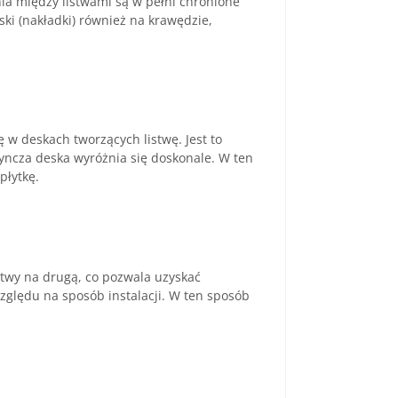
ia między listwami są w pełni chronione
ki (nakładki) również na krawędzie,
 w deskach tworzących listwę. Jest to
yncza deska wyróżnia się doskonale. W ten
płytkę.
istwy na drugą, co pozwala uzyskać
względu na sposób instalacji. W ten sposób