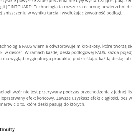
zystkie powyższe zabezpieczenia nie były wystarczające, połączen
ogii JOINTGUARD. Technologia ta rozszerza ochronę powierzchni des
ej zniszczeniu w wyniku tarcia i wydłużając żywotność podłogi.
echnologia FAUS wiernie odwzorowuje mikro-skosy, które tworzą się
ki w desce". W ramach każdej deski podłogowej FAUS, każda pojed
 ma wygląd oryginalnego produktu, podkreślając każdą deskę lub 
hnologii wzór nie jest przerywany podczas przechodzenia z jednej l
nieprzerwany efekt końcowy. Zawsze uzyskasz efekt ciągłości, bez 
martwić o to, które deski pasują do których.
tinuity