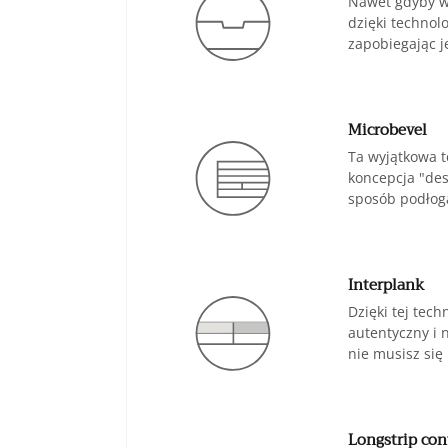
Nawet gdyby ws
dzięki technol
zapobiegając j
Microbevel
Ta wyjątkowa t
koncepcja "des
sposób podłoga
Interplank
Dzięki tej tec
autentyczny i 
nie musisz się 
Longstrip con