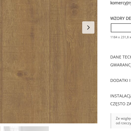
komercyjny
WZORY D
1184 x 231,8 
DANE TEC
GWARANCJ
DODATKI I
INSTALACJ
CZĘSTO Z
Ze względ
od rzecz