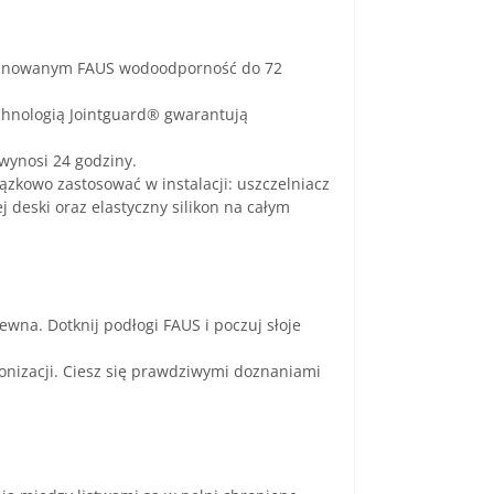
minowanym FAUS wodoodporność do 72
chnologią Jointguard® gwarantują
wynosi 24 godziny.
zkowo zastosować w instalacji: uszczelniacz
 deski oraz elastyczny silikon na całym
ewna. Dotknij podłogi FAUS i poczuj słoje
ronizacji. Ciesz się prawdziwymi doznaniami