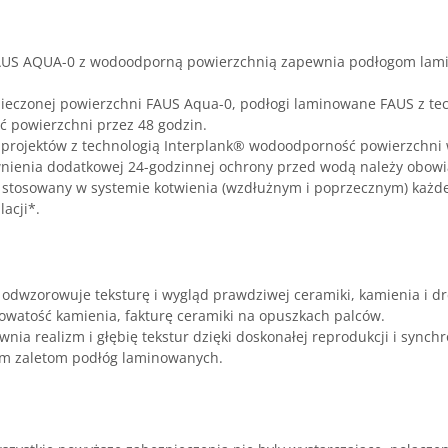
AUS AQUA-0 z wodoodporną powierzchnią zapewnia podłogom la
pieczonej powierzchni FAUS Aqua-0, podłogi laminowane FAUS z te
 powierzchni przez 48 godzin.
 projektów z technologią Interplank® wodoodporność powierzchni 
nienia dodatkowej 24-godzinnej ochrony przed wodą należy obowią
l stosowany w systemie kotwienia (wzdłużnym i poprzecznym) każdej
acji*.
j odwzorowuje teksturę i wygląd prawdziwej ceramiki, kamienia i dr
watość kamienia, fakturę ceramiki na opuszkach palców.
nia realizm i głębię tekstur dzięki doskonałej reprodukcji i synch
kim zaletom podłóg laminowanych.