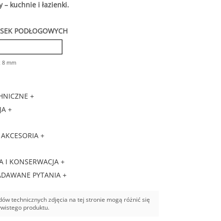
 – kuchnie i łazienki.
ESEK PODŁOGOWYCH
x 8 mm
HNICZNE +
A +
 AKCESORIA +
A I KONSERWACJA +
ADAWANE PYTANIA +
ów technicznych zdjęcia na tej stronie mogą różnić się
ywistego produktu.