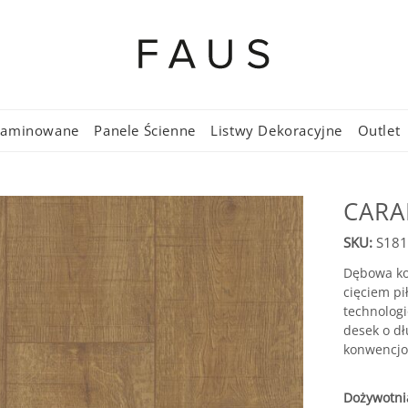
 Laminowane
Panele Ścienne
Listwy Dekoracyjne
Outlet
CARA
SKU:
S181
Dębowa ko
cięciem pi
technologi
desek o dł
konwencjo
Dożywotnia