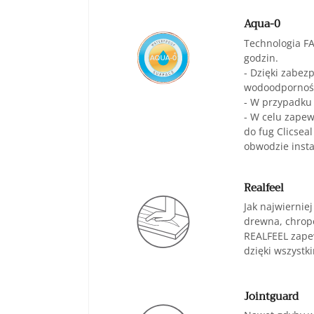
Aqua-0
Technologia F
godzin.
- Dzięki zabez
wodoodporność
- W przypadku
- W celu zapew
do fug Clicsea
obwodzie instal
Realfeel
Jak najwiernie
drewna, chropo
REALFEEL zapew
dzięki wszyst
Jointguard